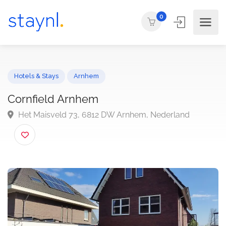
0
Hotels & Stays
Arnhem
Cornfield Arnhem
Het Maisveld 73, 6812 DW Arnhem, Nederland