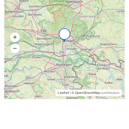
Leaflet
| ©
OpenStreetMap
contributors